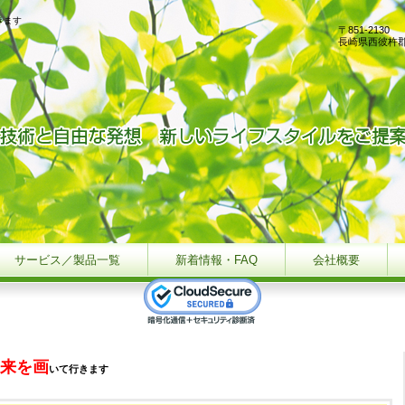
きます
〒851-2130
長崎県西彼杵
サービス／製品一覧
新着情報・FAQ
会社概要
未来を画
いて行きます