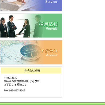
株式会社風画
〒851-2130
長崎県西彼杵郡長与町まなび野
３丁目１６番地１３
FAX 095-887-5245