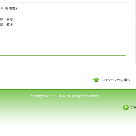
3年8月現在）
庭 幸友
庭 敦子
このページの先頭へ
copyright©20XX FUGA INC all rights reserved.
プ