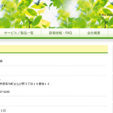
きます
〒851-2
サービス／製品一覧
新着情報・FAQ
会社概要
画
0
杵郡長与町まなび野３丁目１６番地１３
87-5245
月１日