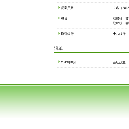
従業員数
２名（201
役員
取締役 饗
取締役 饗
取引銀行
十八銀行
沿革
2013年8月
会社設立