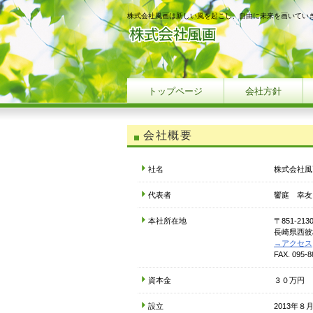
株式会社風画は新しい風を起こし、自由に未来を画いてい
トップページ
会社方針
会社概要
社名
株式会社風
代表者
饗庭 幸友
本社所在地
〒851-213
長崎県西彼
→アクセス
FAX. 095-8
資本金
３０万円
設立
2013年８